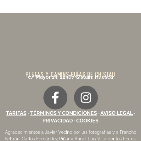
PLETAS Y CAMINS GUÍAS DE CHISTAU
c/ Mayor 13, 22367 Gistaín, Huesca
TARIFAS
·
TÉRMINOS Y CONDICIONES
·
AVISO LEGAL
·
PRIVACIDAD
·
COOKIES
Agradecimientos a
Javier Vecino
por las fotografías y a Francho
Beltrán, Carlos Fernández Piñar y Ángel Luis Villa por los textos.