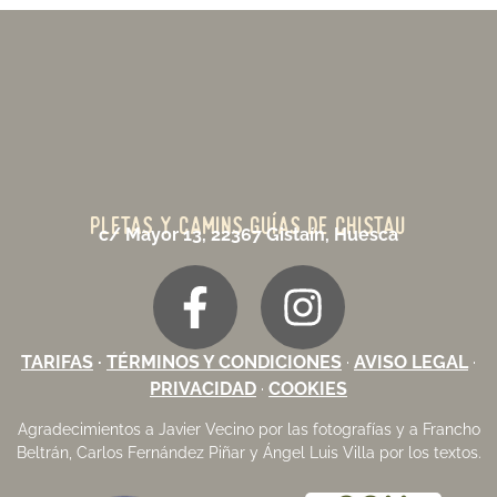
PLETAS Y CAMINS GUÍAS DE CHISTAU
c/ Mayor 13, 22367 Gistaín, Huesca
TARIFAS
·
TÉRMINOS Y CONDICIONES
·
AVISO LEGAL
·
PRIVACIDAD
·
COOKIES
Agradecimientos a
Javier Vecino
por las fotografías y a Francho
Beltrán, Carlos Fernández Piñar y Ángel Luis Villa por los textos.