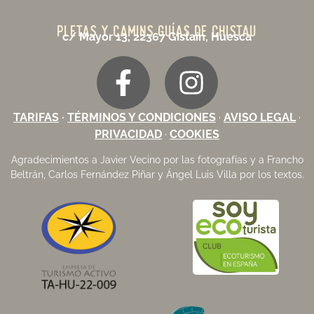
PLETAS Y CAMINS GUÍAS DE CHISTAU
c/ Mayor 13, 22367 Gistaín, Huesca
TARIFAS
·
TÉRMINOS Y CONDICIONES
·
AVISO LEGAL
·
PRIVACIDAD
·
COOKIES
Agradecimientos a
Javier Vecino
por las fotografías y a Francho
Beltrán, Carlos Fernández Piñar y Ángel Luis Villa por los textos.