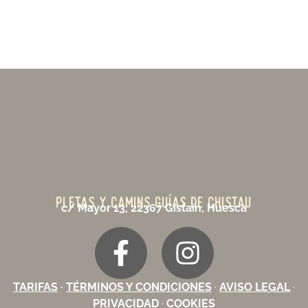
PLETAS Y CAMINS GUÍAS DE CHISTAU
c/ Mayor 13, 22367 Gistaín, Huesca
TARIFAS
·
TÉRMINOS Y CONDICIONES
·
AVISO LEGAL
·
PRIVACIDAD
·
COOKIES